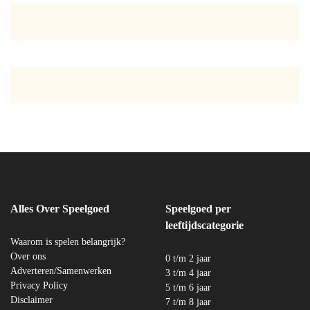
Alles Over Speelgoed
Speelgoed per
leeftijdscategorie
Waarom is spelen belangrijk?
Over ons
0 t/m 2 jaar
Adverteren/Samenwerken
3 t/m 4 jaar
Privacy Policy
5 t/m 6 jaar
Disclaimer
7 t/m 8 jaar