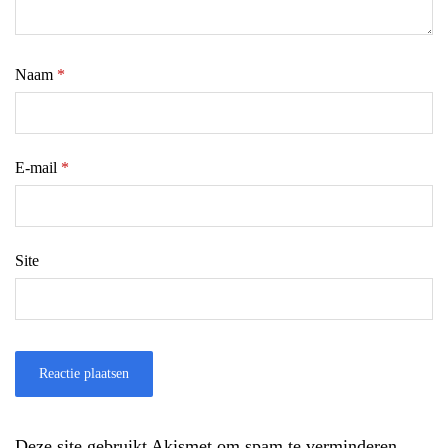
Naam
*
E-mail
*
Site
Deze site gebruikt Akismet om spam te verminderen.