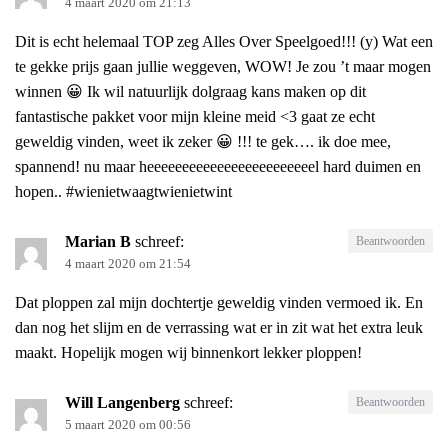
4 maart 2020 om 21:13
Dit is echt helemaal TOP zeg Alles Over Speelgoed!!! (y) Wat een
te gekke prijs gaan jullie weggeven, WOW! Je zou ’t maar mogen
winnen 😀 Ik wil natuurlijk dolgraag kans maken op dit
fantastische pakket voor mijn kleine meid <3 gaat ze echt
geweldig vinden, weet ik zeker 😀 !!! te gek…. ik doe mee,
spannend! nu maar heeeeeeeeeeeeeeeeeeeeeeeel hard duimen en
hopen.. #wienietwaagtwienietwint
Marian B
schreef:
Beantwoorden
4 maart 2020 om 21:54
Dat ploppen zal mijn dochtertje geweldig vinden vermoed ik. En
dan nog het slijm en de verrassing wat er in zit wat het extra leuk
maakt. Hopelijk mogen wij binnenkort lekker ploppen!
Will Langenberg
schreef:
Beantwoorden
5 maart 2020 om 00:56