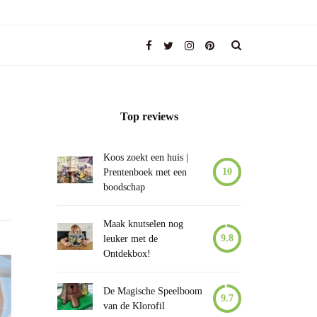
Top reviews
Koos zoekt een huis |
10
Prentenboek met een
boodschap
Maak knutselen nog
9.8
leuker met de
Ontdekbox!
De Magische Speelboom
9.7
van de Klorofil