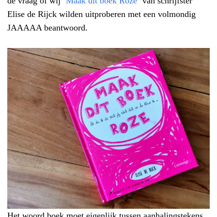
de vraag of wij ‘
Maak dit boek Roze
‘ van schrijfster
Elise de Rijck wilden uitproberen met een volmondig
JAAAAA beantwoord.
Het woord boek moet eigenlijk tussen aanhalingstekens