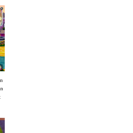
jn
in
t