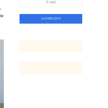
e
 de