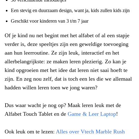
Een stevig en duurzaam design, want ja, kids zullen kids zijn
Geschikt voor kinderen van 3 t/m 7 jaar
Of je kind nu net begint met het alfabet of al een stapje
verder is, deze speeltjes zijn een geweldige toevoeging
aan hun leerroutine. Ze zijn leuk, interactief en het
allerbelangrijkste: ze maken leren plezierig. Zo kan je
kind opgroeien met het idee dat leren niet saai hoeft te
zijn. En zeg nou zelf, dat is toch een les die we allemaal
hadden willen leren toen we jong waren?
Dus waar wacht je nog op? Maak leren leuk met de
Alfabet Touch Tablet en de
Game & Leer Laptop
!
Ook leuk om te lezen:
Alles over Vtech Marble Rush