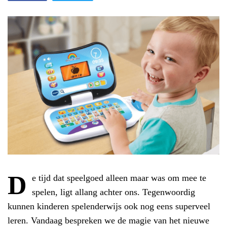
D
e tijd dat speelgoed alleen maar was om mee te
spelen, ligt allang achter ons. Tegenwoordig
kunnen kinderen spelenderwijs ook nog eens superveel
leren. Vandaag bespreken we de magie van het nieuwe