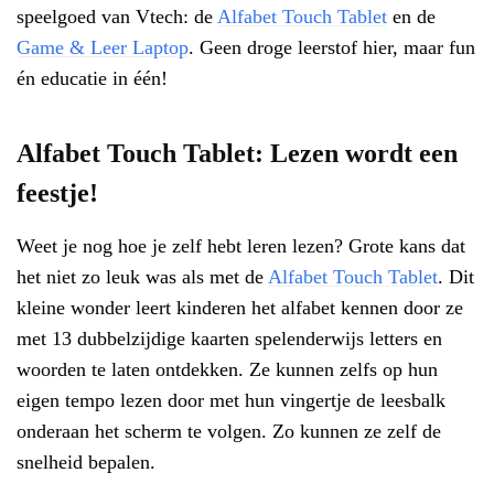
speelgoed van Vtech: de
Alfabet Touch Tablet
en de
Game & Leer Laptop
. Geen droge leerstof hier, maar fun
én educatie in één!
Alfabet Touch Tablet: Lezen wordt een
feestje!
Weet je nog hoe je zelf hebt leren lezen? Grote kans dat
het niet zo leuk was als met de
Alfabet Touch Tablet
. Dit
kleine wonder leert kinderen het alfabet kennen door ze
met 13 dubbelzijdige kaarten spelenderwijs letters en
woorden te laten ontdekken. Ze kunnen zelfs op hun
eigen tempo lezen door met hun vingertje de leesbalk
onderaan het scherm te volgen. Zo kunnen ze zelf de
snelheid bepalen.