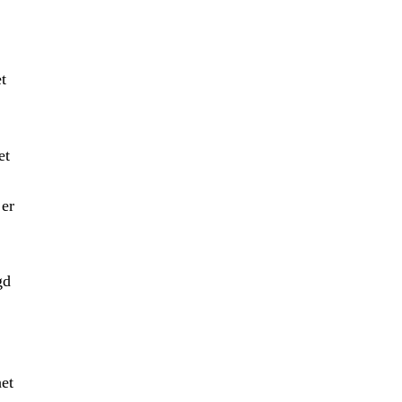
t
et
 er
gd
het