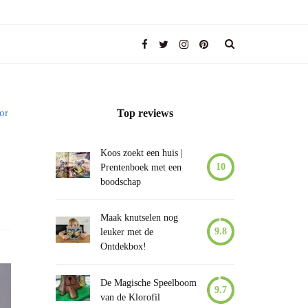
or
Top reviews
Koos zoekt een huis |
10
Prentenboek met een
boodschap
Maak knutselen nog
9.8
leuker met de
Ontdekbox!
De Magische Speelboom
9.7
van de Klorofil