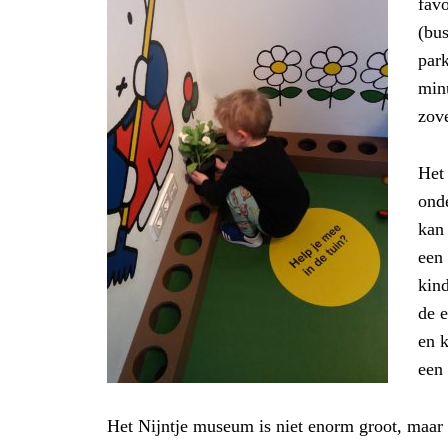
favo
(bus
par
minu
zove
Het 
ond
kan 
een 
kin
de e
en k
een 
Het Nijntje museum is niet enorm groot, maar da