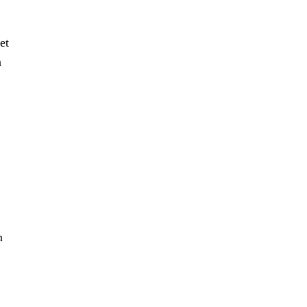
et
n
n