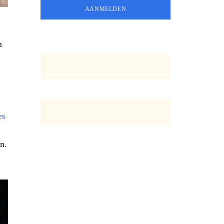
n
es
n.