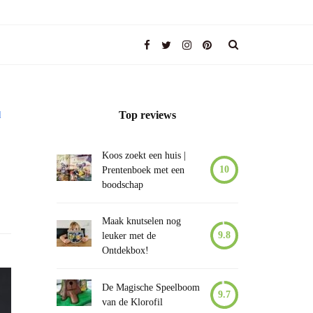
d
Top reviews
Koos zoekt een huis |
10
Prentenboek met een
boodschap
Maak knutselen nog
9.8
leuker met de
Ontdekbox!
De Magische Speelboom
9.7
van de Klorofil