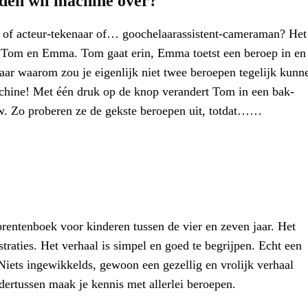
den wil machine over?
r of acteur-tekenaar of… goochelaarassistent-cameraman? Het
n Tom en Emma. Tom gaat erin, Emma toetst een beroep in en
ar waarom zou je eigenlijk niet twee beroepen tegelijk kunn
chine! Met één druk op de knop verandert Tom in een bak-
. Zo proberen ze de gekste beroepen uit, totdat……
prentenboek voor kinderen tussen de vier en zeven jaar. Het
straties. Het verhaal is simpel en goed te begrijpen. Echt een
 Niets ingewikkelds, gewoon een gezellig en vrolijk verhaal
ndertussen maak je kennis met allerlei beroepen.