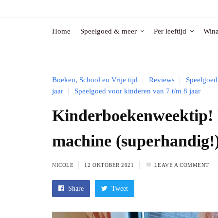
Home
Speelgoed & meer
Per leeftijd
Wina
Boeken, School en Vrije tijd
Reviews
Speelgoed 
jaar
Speelgoed voor kinderen van 7 t/m 8 jaar
Kinderboekenweektip!
machine (superhandig!
NICOLE
12 OKTOBER 2021
LEAVE A COMMENT
Share
Tweet