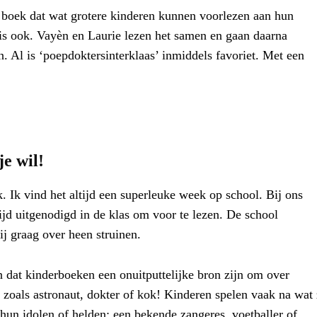
uk boek dat wat grotere kinderen kunnen voorlezen aan hun
uis ook. Vayèn en Laurie lezen het samen en gaan daarna
 Al is ‘poepdoktersinterklaas’ inmiddels favoriet. Met een
e wil!
. Ik vind het altijd een superleuke week op school. Bij ons
ijd uitgenodigd in de klas om voor te lezen. De school
j graag over heen struinen.
n dat kinderboeken een onuitputtelijke bron zijn om over
 zoals astronaut, dokter of kok! Kinderen spelen vaak na wat
hun idolen of helden: een bekende zangeres, voetballer of