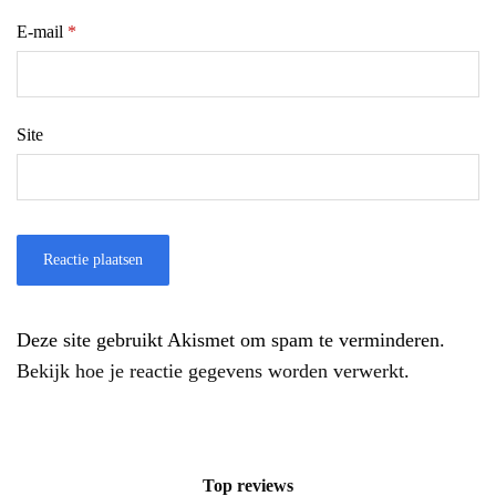
E-mail
*
Site
Deze site gebruikt Akismet om spam te verminderen.
Bekijk hoe je reactie gegevens worden verwerkt
.
Top reviews