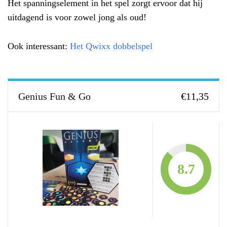
Het spanningselement in het spel zorgt ervoor dat hij
uitdagend is voor zowel jong als oud!
Ook interessant:
Het Qwixx dobbelspel
Genius Fun & Go
€11,35
8.7