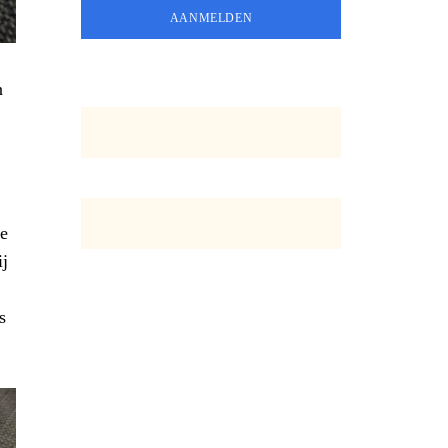
n
te
ij
s