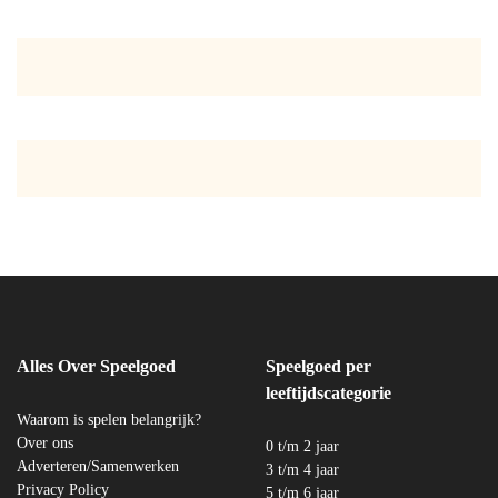
Alles Over Speelgoed
Speelgoed per
leeftijdscategorie
Waarom is spelen belangrijk?
Over ons
0 t/m 2 jaar
Adverteren/Samenwerken
3 t/m 4 jaar
Privacy Policy
5 t/m 6 jaar