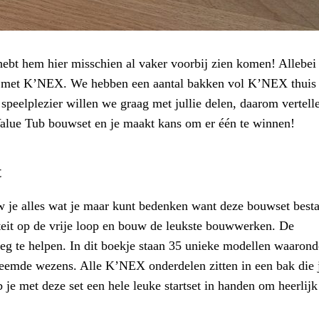
bt hem hier misschien al vaker voorbij zien komen! Allebei
g met K’NEX. We hebben een aantal bakken vol K’NEX thuis
peelplezier willen we graag met jullie delen, daarom vertell
lue Tub bouwset en je maakt kans om er één te winnen!
t
e alles wat je maar kunt bedenken want deze bouwset besta
viteit op de vrije loop en bouw de leukste bouwwerken. De
eg te helpen. In dit boekje staan 35 unieke modellen waarond
vreemde wezens. Alle K’NEX onderdelen zitten in een bak die 
je met deze set een hele leuke startset in handen om heerlijk