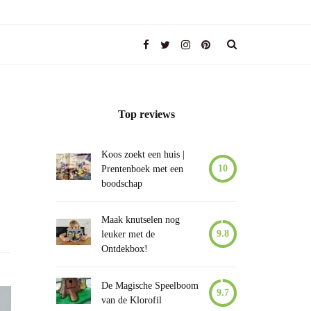
Top reviews
Koos zoekt een huis |
10
Prentenboek met een
boodschap
Maak knutselen nog
9.8
leuker met de
Ontdekbox!
De Magische Speelboom
9.7
van de Klorofil