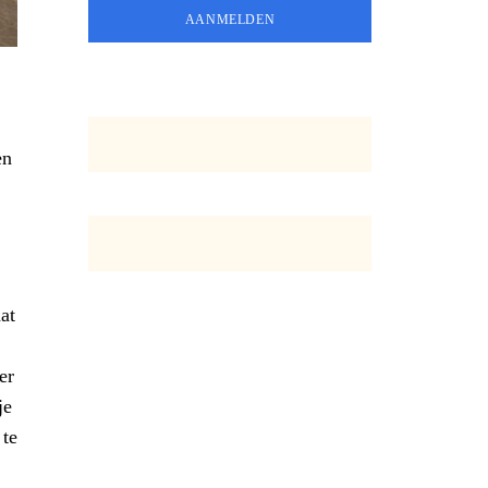
en
at
er
je
 te