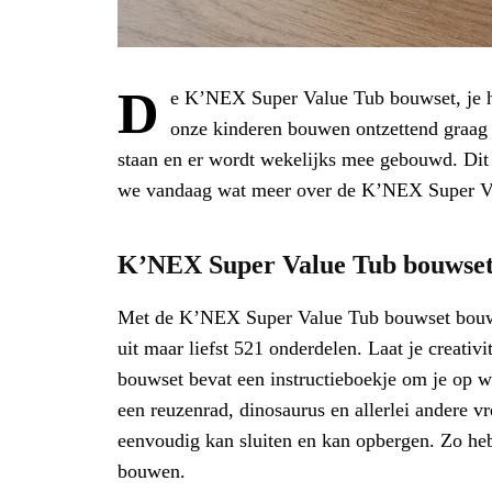
D
e K’NEX Super Value Tub bouwset, je he
onze kinderen bouwen ontzettend graa
staan en er wordt wekelijks mee gebouwd. Dit s
we vandaag wat meer over de K’NEX Super Va
K’NEX Super Value Tub bouwse
Met de K’NEX Super Value Tub bouwset bouw j
uit maar liefst 521 onderdelen. Laat je creati
bouwset bevat een instructieboekje om je op w
een reuzenrad, dinosaurus en allerlei andere 
eenvoudig kan sluiten en kan opbergen. Zo heb 
bouwen.