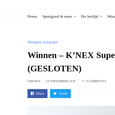
Home
Speelgoed & meer
Per leeftijd
Wina
Verlopen winacties
Winnen – K’NEX Super
(GESLOTEN)
CHANNA
26 SEPTEMBER 2018
9 COMMENTS
Share
Tweet