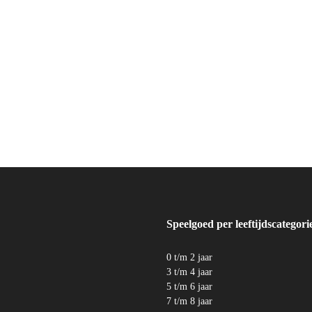
Speelgoed per leeftijdscategori
0 t/m 2 jaar
3 t/m 4 jaar
5 t/m 6 jaar
7 t/m 8 jaar