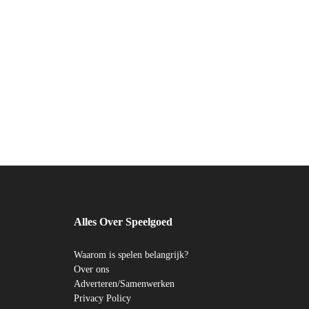
Alles Over Speelgoed
Waarom is spelen belangrijk?
Over ons
Adverteren/Samenwerken
Privacy Policy