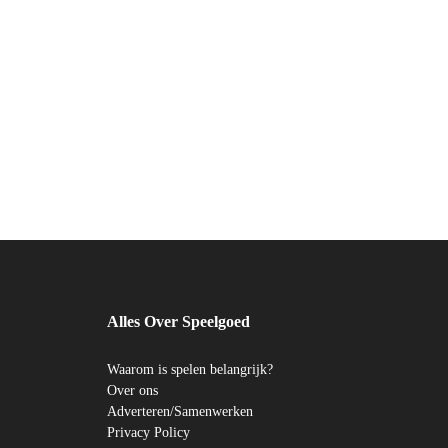
Alles Over Speelgoed
Waarom is spelen belangrijk?
Over ons
Adverteren/Samenwerken
Privacy Policy