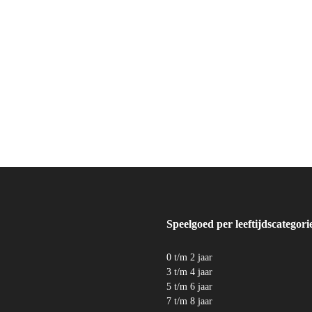
Speelgoed per leeftijdscategori
0 t/m 2 jaar
3 t/m 4 jaar
5 t/m 6 jaar
7 t/m 8 jaar