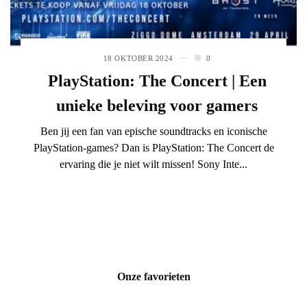
18 OKTOBER 2024
0
PlayStation: The Concert | Een
unieke beleving voor gamers
Ben jij een fan van epische soundtracks en iconische
PlayStation-games? Dan is PlayStation: The Concert de
ervaring die je niet wilt missen! Sony Inte...
Onze favorieten