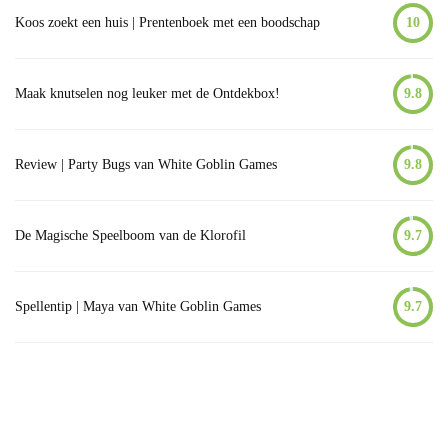
Koos zoekt een huis | Prentenboek met een boodschap
10
Maak knutselen nog leuker met de Ontdekbox!
9.8
Review | Party Bugs van White Goblin Games
9.8
De Magische Speelboom van de Klorofil
9.7
Spellentip | Maya van White Goblin Games
9.7