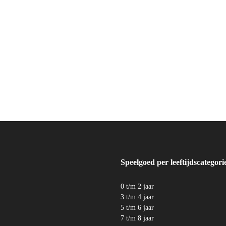
Speelgoed per leeftijdscategori
0 t/m 2 jaar
3 t/m 4 jaar
5 t/m 6 jaar
7 t/m 8 jaar