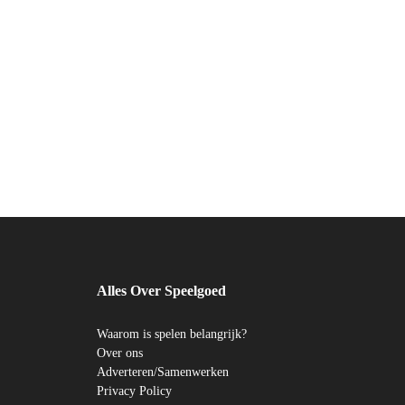
Alles Over Speelgoed
Waarom is spelen belangrijk?
Over ons
Adverteren/Samenwerken
Privacy Policy