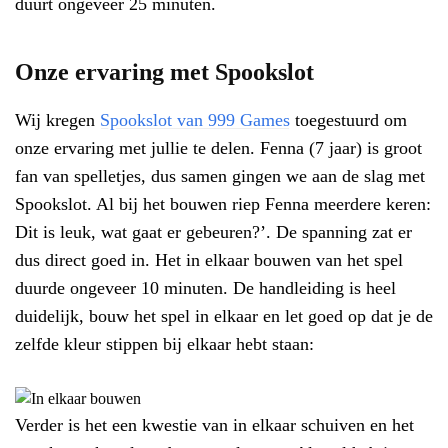
duurt ongeveer 25 minuten.
Onze ervaring met Spookslot
Wij kregen
Spookslot van 999 Games
toegestuurd om
onze ervaring met jullie te delen. Fenna (7 jaar) is groot
fan van spelletjes, dus samen gingen we aan de slag met
Spookslot. Al bij het bouwen riep Fenna meerdere keren:
Dit is leuk, wat gaat er gebeuren?’. De spanning zat er
dus direct goed in. Het in elkaar bouwen van het spel
duurde ongeveer 10 minuten. De handleiding is heel
duidelijk, bouw het spel in elkaar en let goed op dat je de
zelfde kleur stippen bij elkaar hebt staan:
Verder is het een kwestie van in elkaar schuiven en het