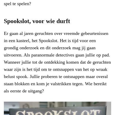
spel te spelen?
Spookslot, voor wie durft
Er gaan al jaren geruchten over vreemde gebeurtenissen
in een kasteel, het Spookslot. Het is tijd voor een
grondig onderzoek en dit onderzoek mag jij gaan
uitvoeren. Als paranormale detectives gaan jullie op pad.
Wanneer jullie tot de ontdekking komen dat de geruchten
waar zijn is het tijd om te ontsnappen van het op wraak
belust spook. Jullie proberen te ontsnappen maar overal
staan blokken en kom je valstrikken tegen. Wie bereikt
als eerste de uitgang?