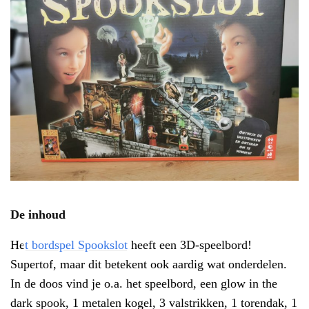
De inhoud
He
t bordspel Spookslot
heeft een 3D-speelbord!
Supertof, maar dit betekent ook aardig wat onderdelen.
In de doos vind je o.a. het speelbord, een glow in the
dark spook, 1 metalen kogel, 3 valstrikken, 1 torendak, 1