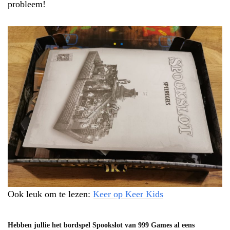
probleem!
Ook leuk om te lezen:
Keer op Keer Kids
Hebben jullie het bordspel Spookslot van 999 Games al eens