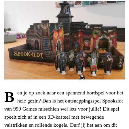
B
en je op zoek naar een spannend bordspel voor het
hele gezin? Dan is het ontsnappingsspel Spookslot
van 999 Games misschien wel iets voor jullie! Dit spel
speelt zich af in een 3D-kasteel met bewegende
valstrikken en rollende kogels. Durf jij het aan om dit