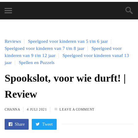
Reviews
Speelgoed voor kinderen van 5 t/m 6 jaar
Speelgoed voor kinderen van 7 t/m 8 jaar
Speelgoed voor
kinderen van 9 t/m 12 jaar
Speelgoed voor kinderen vanaf 13
jaar
Spellen en Puzzels
Spookslot, voor wie durft! |
Review
CHANNA
4 JULI 2021
LEAVE A COMMENT
Share
Tweet